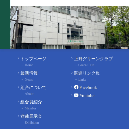
トップページ
上野グリーンクラブ
Home
Green Club
最新情報
関連リンク集
News
Links
組合について
Facebook
About
Youtube
組合員紹介
Member
盆栽展示会
Exhibition