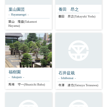
葉山園芸
養田 昂之
Hayamaengei
養田 昂之
(Takayuki Yoda)
葉山 隆盛
(Takamori
Hayama)
福樹園
石井盆栽
fukujuen
Ishiibonsai
馬場 守一
寺澤 達也
(Shunichi Baba)
(Tatsuya Terasawa)