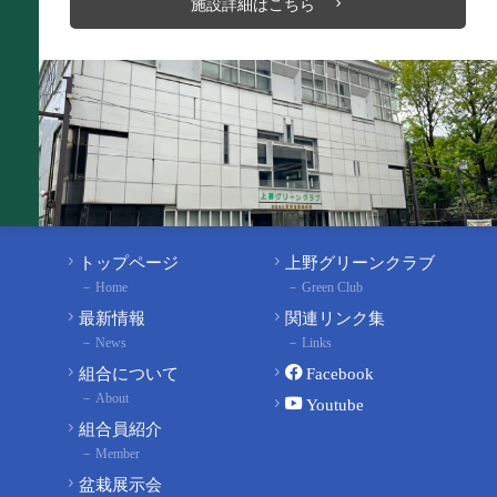
施設詳細はこちら
トップページ
上野グリーンクラブ
Home
Green Club
最新情報
関連リンク集
News
Links
組合について
Facebook
About
Youtube
組合員紹介
Member
盆栽展示会