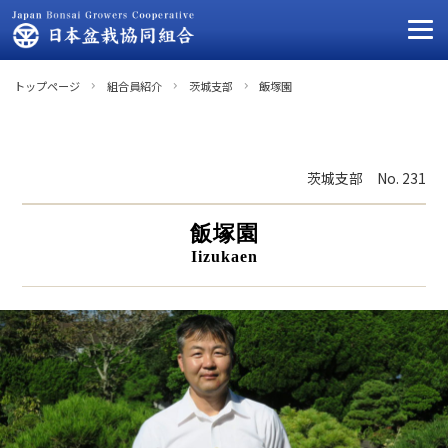
トップページ
組合員紹介
茨城支部
飯塚園
茨城支部
No. 231
飯塚園
Iizukaen